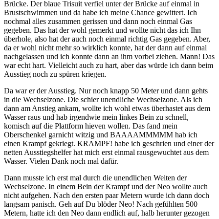
Brücke. Der blaue Trisuit verfiel unter der Brücke auf einmal in
Brustschwimmen und da habe ich meine Chance gewittert. Ich
nochmal alles zusammen gerissen und dann noch einmal Gas
gegeben. Das hat der wohl gemerkt und wollte nicht das ich Ihn
überhole, also hat der auch noch einmal richtig Gas gegeben. Aber,
da er wohl nicht mehr so wirklich konnte, hat der dann auf einmal
nachgelassen und ich konnte dann an ihm vorbei ziehen. Mann! Das
war echt hart. Vielleicht auch zu hart, aber das würde ich dann beim
Ausstieg noch zu spüren kriegen.
Da war er der Ausstieg. Nur noch knapp 50 Meter und dann gehts
in die Wechselzone. Die schier unendliche Wechselzone. Als ich
dann am Anstieg ankam, wollte ich wohl etwas überhastet aus dem
Wasser raus und hab irgendwie mein linkes Bein zu schnell,
komisch auf die Plattform hieven wollen. Das fand mein
Oberschenkel garnicht witzig und BAAAAMMMMM hab ich
einen Krampf gekriegt. KRAMPF! habe ich geschrien und einer der
netten Ausstiegshelfer hat mich erst einmal rausgewuchtet aus dem
Wasser. Vielen Dank noch mal dafür.
Dann musste ich erst mal durch die unendlichen Weiten der
Wechselzone. In einem Bein der Krampf und der Neo wollte auch
nicht aufgehen. Nach den ersten paar Metern wurde ich dann doch
langsam panisch. Geh auf Du blöder Neo! Nach gefühlten 500
Metern, hatte ich den Neo dann endlich auf, halb herunter gezogen