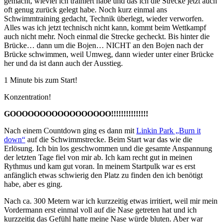
gemacht, wieviel ich trainiert habe und das ich die Strecke jetzt auch
oft genug zurück gelegt habe. Noch kurz einmal ans
Schwimmtraining gedacht, Technik überlegt, wieder verworfen.
Alles was ich jetzt technisch nicht kann, kommt beim Wettkampf
auch nicht mehr. Noch einmal die Strecke gecheckt. Bis hinter die
Brücke… dann um die Bojen… NICHT an den Bojen nach der
Brücke schwimmen, weil Umweg, dann wieder unter einer Brücke
her und da ist dann auch der Ausstieg.
1 Minute bis zum Start!
Konzentration!
GOOOOOOOOOOOOOOOOO!!!!!!!!!!!!!!!
Nach einem Countdown ging es dann mit
Linkin Park „Burn it
down“
auf die Schwimmstrecke. Beim Start war das wie die
Erlösung. Ich bin los geschwommen und die gesamte Anspannung
der letzten Tage fiel von mir ab. Ich kam recht gut in meinen
Rythmus und kam gut voran. In meinem Startpulk war es erst
anfänglich etwas schwierig den Platz zu finden den ich benötigt
habe, aber es ging.
Nach ca. 300 Metern war ich kurzzeitig etwas irritiert, weil mir mein
Vordermann erst einmal voll auf die Nase getreten hat und ich
kurzzeitig das Gefühl hatte meine Nase würde bluten. Aber war