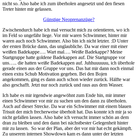
nicht so. Also habe ich zum überholen angesetzt und den fiesen
Treter hinter mir gelassen.
Günstige Neoprenanzüge?
Zwischendurch habe ich mal versucht mich zu orientieren, wo ich
im Feld so ungefähr liege. Vor mir waren Schwimmer, hinter mir
waren auch noch Schwimmer. Also bin ich nicht letzter. :D Unter
der ersten Brücke dann, das unglaubliche. Da war einer mit einer
weißen Badekappe…. Wart mal…. Weiße Badekappe? Meine
Startgruppe hatte goldene Badekappen auf. Die Startgruppe vor
uns….. die hatten weiße Badekappen auf. Juhhuuuuuu, ich überhole
gerade einen aus der Gruppe vor uns. Das hat mir dann noch einmal
einen extra Schub Motivation gegeben. Bei den Bojen
angekommen, ging es dann auch schon wieder zurück. Hälfte war
also geschafft. Jetzt nur noch zurück und raus aus dem Wasser.
Ich habe es mir irgendwie angewöhnt zum Ende hin, mir immer
einen Schwimmer vor mir zu suchen um den dann zu überholen.
Auch auf dieser Strecke. Da war ein Schwimmer mit einem blauen
Trisuit der mich frecherweise überholt hat. Das konnte ich mir ja so
nicht gefallen lassen. Also habe ich versucht immer schön an dem
dran zu bleiben und den dann bei nächstbester Gelegenheit hinter
mir zu lassen. So war der Plan, aber der vor mir hat echt gekämpft.
Zu unserem internen Showdown kam es dann unter der letzten