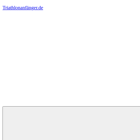
Zum
Triathlonanfänger.de
Inhalt
springen