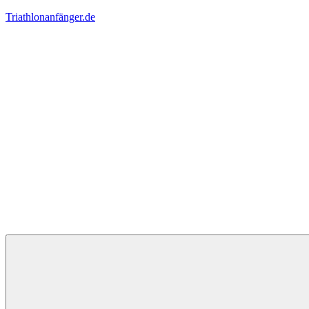
Zum
Triathlonanfänger.de
Inhalt
springen